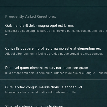
Frequently Asked Questions
Quis hendrerit dolor magna eget est lorem.
Dictumst quisque sagittis purus sit amet volutpat consequat mauris. Eu tinc
eu.
Convallis posuere morbi leo urna molestie at elementum eu.
Aliquet bibendum enim facilisis gravida neque convallis a cras semper.
Diam vel quam elementum pulvinar etiam non quam
ui id ornare arcu odio ut sem nulla. Ultrices vitae auctor eu augue. Fauci
Cursus vitae congue mauris rhoncus aenean vel.
Interdum varius sit amet mattis vulputate enim nulla.
Sit amet dictum sit amet justo donec.