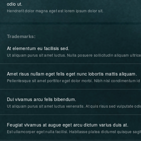
odio ut.
Hendrerit dolor magna eget est lorem ipsum dolor sit.
Trademarks
At elementum eu facilisis sed.
Ut aliquam purus sit amet luctus. Nulla posuere sollicitudin aliquam ultrices
Amet risus nullam eget felis eget nunc lobortis mattis aliquam.
Pellentesque sit amet porttitor eget dolor morbi. Nibh nisl condimentum i
Dui vivamus arcu felis bibendum.
Ut aliquam purus sit amet luctus venenatis. At quis risus sed vulputate odio
Feugiat vivamus at augue eget arcu dictum varius duis at.
Est ullamcorper eget nulla facilisi. Habitasse platea dictumst quisque sagi